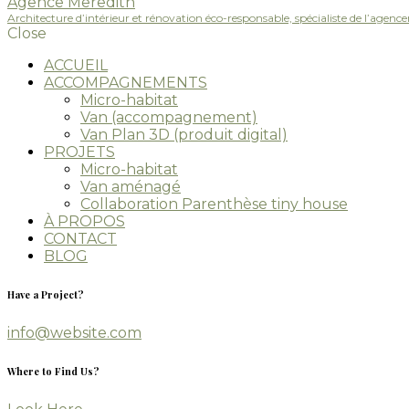
Agence Meredith
Architecture d’intérieur et rénovation éco-responsable, spécialiste de l’agenc
Close
ACCUEIL
ACCOMPAGNEMENTS
Micro-habitat
Van (accompagnement)
Van Plan 3D (produit digital)
PROJETS
Micro-habitat
Van aménagé
Collaboration Parenthèse tiny house
À PROPOS
CONTACT
BLOG
Have a Project?
info@website.com
Where to Find Us?