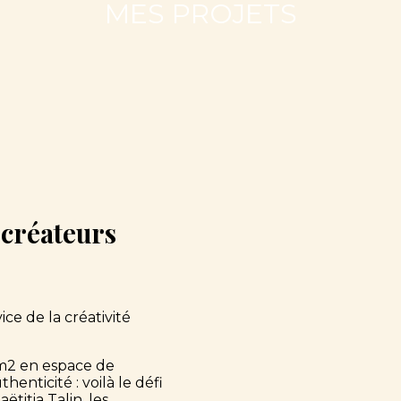
MES PROJETS
 créateurs
ce de la créativité
0m2 en espace de
nticité : voilà le défi
ëtitia Talin, les