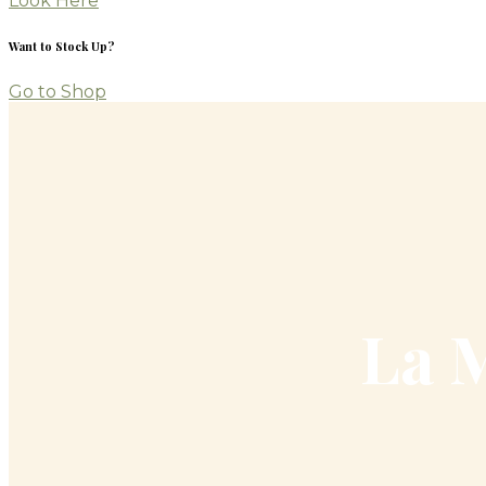
Look Here
Want to Stock Up?
Go to Shop
La 